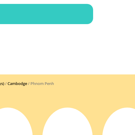
ys)
/
Cambodge
/ Phnom Penh