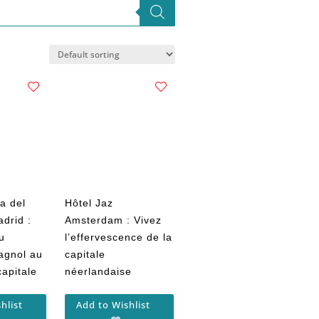
a del
Hôtel Jaz
drid :
Amsterdam : Vivez
u
l’effervescence de la
agnol au
capitale
capitale
néerlandaise
hlist
Add to Wishlist