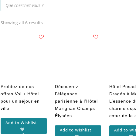
Recherche
de
produits
Showing all 6 results
Profitez de nos
Découvrez
Hôtel Posad
offres Vol + Hôtel
l’élégance
Dragón à Ma
pour un séjour en
parisienne à l’Hôtel
L’essence d
ville
Marignan Champs-
charme esp
Élysées
cœur de la 
Add to Wishlist
Add to Wishlist
Add to Wis