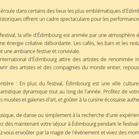
déroule dans certains des lieux les plus emblématiques d'Édimbo
x historiques offrent un cadre spectaculaire pour les performa
estival, la ville d'Édimbourg est animée par une atmosphère él
ne énergie créative débordante. Les cafés, les bars et les res
nt une ambiance festive et conviviale.
l International d'Édimbourg attire des artistes de renommée i
rir des artistes et des compagnies du monde entier, repoussan
ntière : En plus du festival, Édimbourg est une ville culture
rtistique dynamique tout au long de l'année. Profitez de votre 
r les musées et galeries d'art, et goûter à la cuisine écossaise aut
ique, de danse ou simplement à la recherche d'une expérience 
z dès maintenant votre séjour à Édimbourg pendant le festiva
sez-vous envoûter par la magie de l'événement et vivez des mo