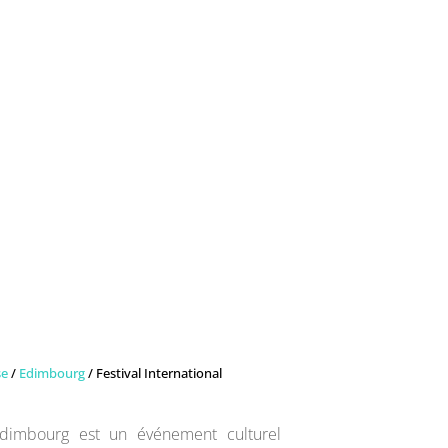
se
/
Edimbourg
/ Festival International
d’Édimbourg est un événement culturel