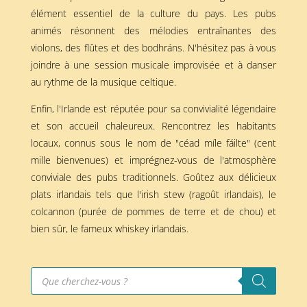
élément essentiel de la culture du pays. Les pubs
animés résonnent des mélodies entraînantes des
violons, des flûtes et des bodhráns. N'hésitez pas à vous
joindre à une session musicale improvisée et à danser
au rythme de la musique celtique.
Enfin, l'Irlande est réputée pour sa convivialité légendaire
et son accueil chaleureux. Rencontrez les habitants
locaux, connus sous le nom de "céad míle fáilte" (cent
mille bienvenues) et imprégnez-vous de l'atmosphère
conviviale des pubs traditionnels. Goûtez aux délicieux
plats irlandais tels que l'irish stew (ragoût irlandais), le
colcannon (purée de pommes de terre et de chou) et
bien sûr, le fameux whiskey irlandais.
Recherche
de
produits