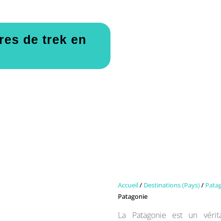
ires de trek en
Accueil
/
Destinations (Pays)
/
Pata
Patagonie
La Patagonie est un véri