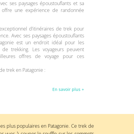
vec ses paysages époustouflants et sa
e offre une expérience de randonnée
exceptionnel d’itinéraires de trek pour
nce. Avec ses paysages époustouflants
tagonie est un endroit idéal pour les
de trekking. Les voyageurs peuvent
illeures offres de voyage pour ces
 de trek en Patagonie :
En savoir plus +
t les plus populaires en Patagonie. Ce trek de
 des vues à couper le souffle sur les sommets