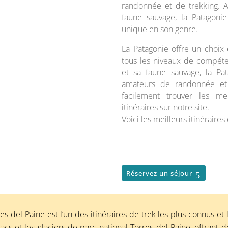
randonnée et de trekking. A
faune sauvage, la Patagoni
unique en son genre.
La Patagonie offre un choix 
tous les niveaux de compéte
et sa faune sauvage, la Pa
amateurs de randonnée et 
facilement trouver les me
itinéraires sur notre site.
Voici les meilleurs itinéraires
Réservez un séjour
res del Paine est l’un des itinéraires de trek les plus connus e
lacs et les glaciers de parc national Torres del Paine, offrant