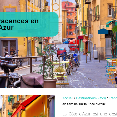
 vacances en
’Azur
Accueil
/
Destinations (Pays)
/
Fran
en famille sur la Côte d’Azur
La Côte d’Azur est une des