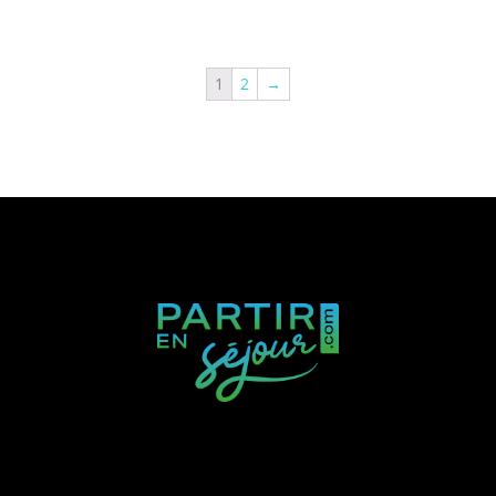
1
2
→