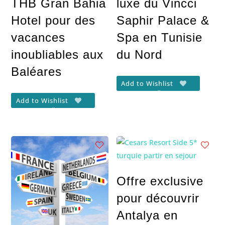
THB Gran Bahia
luxe du Vincci
Hotel pour des
Saphir Palace &
vacances
Spa en Tunisie
inoubliables aux
du Nord
Baléares
Add to Wishlist
Add to Wishlist
Offre exclusive
pour découvrir
Antalya en