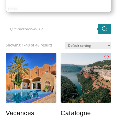
Filtrer
Recherche
de
produits
Showing 1–40 of 48 results
Vacances
Catalogne